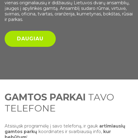
vienas originaliausių ir didžiausių Lietuvos dvarų ansamblių,
Nemuno krante, šalia kelio Birštonas – Prienai). Daugiau nei
DAUGIAU
įaugęs į apylinkės gamtą. Ansamblį sudaro rūmai, virtuvė,
pusę kilometro besitęsianti atodanga – unikalaus Škėvonių
svirnas, oficina, tvartas, oranžerija, kumetynas, bokštas, rūsiai
gūbrio pjūvis. Jos santykinis aukštis – 31 m. Atodangoje
ir parkas.
ryškūs dviejų paskutiniųjų ledynmečių ir tarpledynmečio
nuogulų sluoksniai. Išlikusi dūlėjimo pluta siekia 1-2,5 m
storio (maždaug 5 m […]
DAUGIAU
DAUGIAU
GAMTOS PARKAI
TAVO
TELEFONE
Atsisiųsk programėlę į savo telefoną, ir gauk
artimiausių
gamtos parkų
koordinates ir svarbiausią info,
kur
bebūtum
!