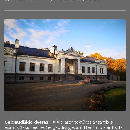
Seinų g., Merkinė, Varėnos r.
Merkinės apžvalgos bokštas yra 26 metrų aukščio
kraštovaizdžio apžvalgos bokštas, įrengtas Merkinėje,
dešiniajame Nemuno krante.
Gelgaudiškio dvaras
Viena žinomiausių kvartero amžiaus uolienų atodangų
– XIX a. architektūros ansamblis,
esantis Šakių rajone, Gelgaudiškyje, ant Nemuno kranto. Tai
Nemuno slėnio šlaituose – Škėvonyse (dešiniajame