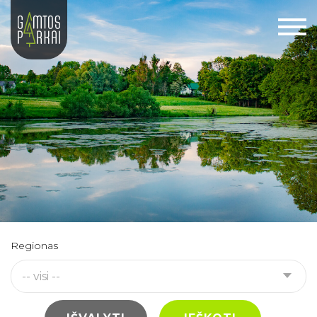
Regionas
-- visi --