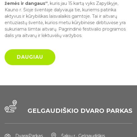
žemės ir dangaus“
, kuris jau 15 kartą vyks Zapyškyje,
Kauno r. Šioje šventėje dalyvauja tie, kuriems patinka
aktyvus ir kūrybiškas laisvalaikis gamtoje. Tai ir aitvarų
entuziastų šventė, kurios metu kūrybinėse dirbtuvėse yra
sukuriama šimtai aitvarų. Pagrindinė festivalio programos
dalis yra aitvarų ir lėktuvėlių varžybos.
DAUGIAU
MERKINĖS APŽVALGOS
GELGAUDIŠKIO DVARO PARKAS
ŠKĖVONIŲ ATODANGA
BOKŠTAS
DvaraiParkas
Atodangos
Birštonas
Šakių r., Gelgaudiškis
Apžvalgos bokštas