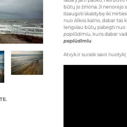
labai ji jam patiko, nes buvo 
būtų jo žmona. Ji nenorėjo su
išsaugoti skaistybę iki mirties
nuo Alkos kalno, dabar tas 
lengviau būtų pabėgti nuo 
paplūdimiu
, kuris dabar v
paplūdimiu
.
Atvyk ir surask savo nuotykį
TE.