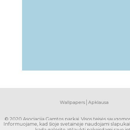
Wallpapers
Apklausa
© 2020 Asociacija Gamtos parkai. Visos teisės saugomo
Informuojame, kad šioje svetainėje naudojami slapukai 
kada galėsite atšaukti pakeisdami savo in