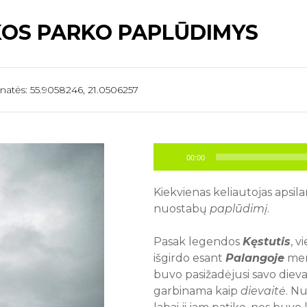
OS PARKO PAPLŪDIMYS
inatės: 55.9058246, 21.0506257
Audio
00:00
grotuvas
Kiekvienas keliautojas apsil
nuostabų
paplūdimį
.
Pasak legendos
Kęstutis
, 
išgirdo esant
Palangoje
mer
buvo pasižadėjusi savo dieva
garbinama kaip
dievaitė
. N