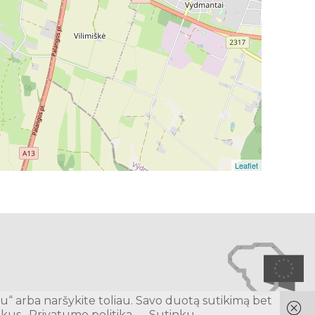
Leaflet
u“ arba naršykite toliau. Savo duotą sutikimą bet
ukus.
Privatumo politika
Sutinku