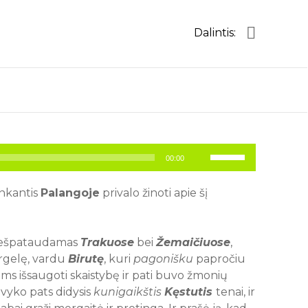
Dalintis:
Naudokite
00:00
aukštyn/
žemyn
mygtukus
ankantis
Palangoje
privalo žinoti apie šį
pagarsinimui
ir
patylinimui.
viešpataudamas
Trakuose
bei
Žemaičiuose
,
gelę, vardu
Birutę
, kuri
pagonišku
papročiu
ms išsaugoti skaistybę ir pati buvo žmonių
uvyko pats didysis
kunigaikštis
Kęstutis
tenai, ir