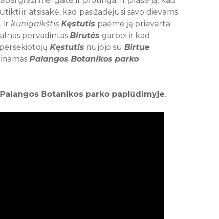
labai graži mergaitė ir protinga. Ir prašė ją, kad
tikti ir atsisakė, kad pasižadėjusi savo dievams
. Ir
kunigaikštis
Kęstutis
paėmė ją prievarta
kalnas pervadintas
Birutės
garbei ir kad
persekiotojų
Kęstutis
nujojo su
Birtue
adinamas
Palangos Botanikos parko
Palangos Botanikos parko paplūdimyje
.