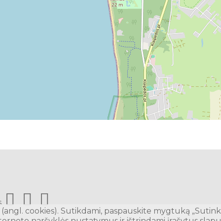
s.
(angl. cookies). Sutikdami, paspauskite mygtuką „Sutink
terneto naršyklės nustatymus ir ištrindami įrašytus slap