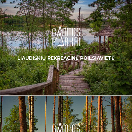
LIAUDIŠKIŲ REKREACINĖ POILSIAVIETĖ