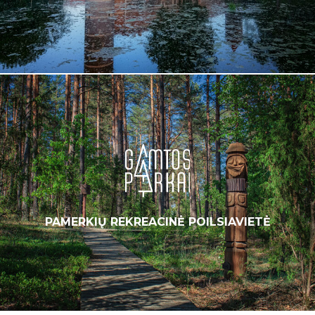
PAMERKIŲ REKREACINĖ POILSIAVIETĖ