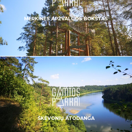
MERKINĖS APŽVALGOS BOKŠTAS
ŠKĖVONIŲ ATODANGA