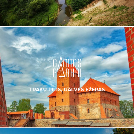
TRAKŲ PILIS, GALVĖS EŽERAS