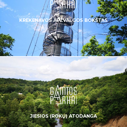
KREKENAVOS APŽVALGOS BOKŠTAS
JIESIOS (ROKŲ) ATODANGA