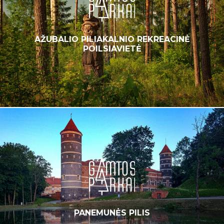
AŽUBALIO PILIAKALNIO REKREACINĖ
POILSIAVIETĖ
PANEMUNĖS PILIS