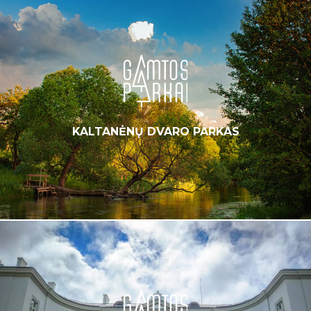
KALTANĖNŲ DVARO PARKAS