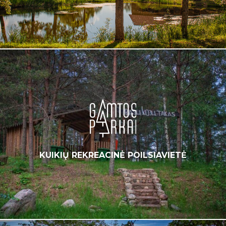
KUIKIŲ REKREACINĖ POILSIAVIETĖ